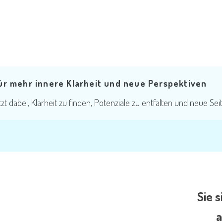
fen
ür mehr innere Klarheit und neue Perspektiven
arheit, entwickeln neue Perspektiven und gehen Ihren eigenen W
Raum für neue Perspektiven und gute Lösungen. Drinnen oder dra
zt dabei, Klarheit zu finden, Potenziale zu entfalten und neue S
Sie 
a