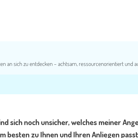
eg – mit gezielter Begleitung und individuellen Impulsen.
ußen in der Natur.
eiten an sich zu entdecken – achtsam, ressourcenorientiert und a
sind sich noch unsicher, welches meiner Ang
m besten zu Ihnen und Ihren Anliegen pass