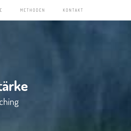
E
METHODEN
KONTAKT
tärke
aching