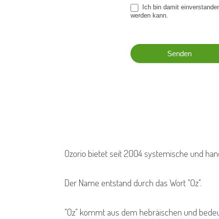
Ich bin damit einverstanden, dass diese Website meine übermittelten Informationen speichert, damit auf meine Anfrage geantwortet
werden kann.
Senden
Ozorio bietet seit 2004 systemische und han
Der Name entstand durch das Wort "Oz".
"Oz" kommt aus dem hebräischen und bedeutet